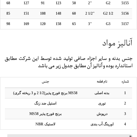
68
127
91
123
50
2"
G2
5155
85
151
108
148
60
2 1/2"
G2 1/2
5156
98
169
120
158
65
3"
G3
5157
آنالیز مواد
جنس بدنه و سایر اجزاء صافی تولید شده توسط این شرکت مطابق
استاندارد بوده و آنالیز آن مطابق جدول زیر می باشد
شماره
نام قطعه
جنس
1
بدنه اصلی
MS58 برنج فورج پذیر(1/2 2 و 3 ریخته گری)
2
توری
استیل ضد زنگ
3
درپوش
برنج فورج پذیر MS58
4
اورینگ آب بندی
لاستیک NBR