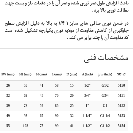
باعث افزایش طول عمر توری شده و عمر آن را در دفعات باز و بست جهت
نظافت توری بالا برد .
در ضمن توری صافی های سایز 1 1/4 به بالا به دلیل افزایش سطح
جلوگیری از کاهش مقاومت از دولایه توری یکپارچه تشکیل شده است
که مقاومت آن را چند برابر می کند .
مشخصات فنی
کد کالا
سایز (inch)
A (inch)
D (mm)
L (mm)
H (mm)
H1 (mm)
SW (mm)
26
55
41
58
15
1/2"
G1/2
5150
32
62
45
70
20
3/4"
G3/4
5151
39
78
57
85
25
1"
G1
5152
49
93
67
90
32
1 1/4"
G1 1/4
5153
55
103
75
99
41
1 1/2"
G1 1/2
5154