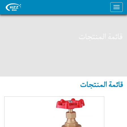
قائمة المنتجات
قائمة المنتجات