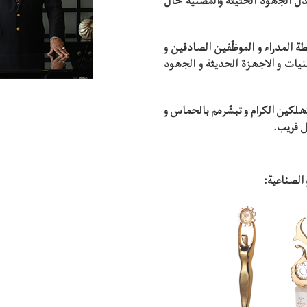
ل الجهود الحثیثة والمضنیة خال
ة المدراء و الموظّفین الصادقین و
قنیات و الاجهزة الحدیثة و الجهود
تهلكین الكرام و تبشّرهم بالحماس و
ل قریب.
 الصناعیة: