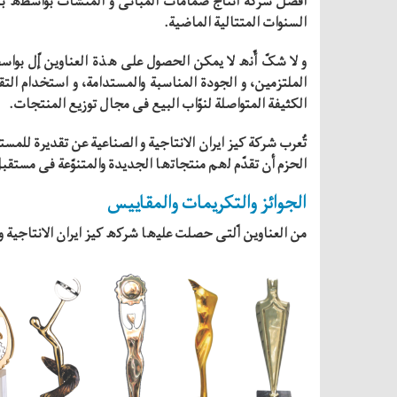
أفضل شركة انتاج صمامات المبانی و المنشات بواسطه بذ
السنوات المتتالیة الماضیة.
و لا شکّ أّنه لا یمكن الحصول علی هذة العناوین إّل بواسط
الملتزمین، و الجودة المناسبة والمستدامة، و استخدام الت
الكثیفة المتواصلة لنوّاب البیع فی مجال توزیع المنتجات.
تُعرب شركة كیز ایران الانتاجیة و الصناعیة عن تقدیرة للمس
الحزم أن تقدّم لهم منتجاتها الجدیدة والمتنوّعة فی مستقب
الجوائز والتكريمات والمقاييس
من العناوین اّلتی حصلت علیها شركه كیز ایران الانتاجیة و