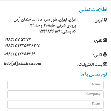
اطلاعات تماس
ایران. تهران. بلوار میرداماد. ساختمان آرین.
آدرس:
ورودی شرقی. طبقه 11.واحد 39
کد پستی: 1549846189
+98(21)7 53 73
تلفن:
+98(21)22256363-7
+98(21)22256369
فکس:
info [at] kizziran.com
پست الکترونیک:
فرم تماس با ما
Name
Company
Phone