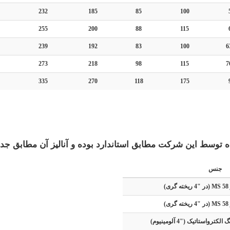
232
185
85
100
255
200
88
115
239
192
83
100
6
273
218
98
115
7
335
270
118
175
 توسط این شرکت مطابق استاندارد بوده و آنالیز آن مطابق جدو
جنس
)
)