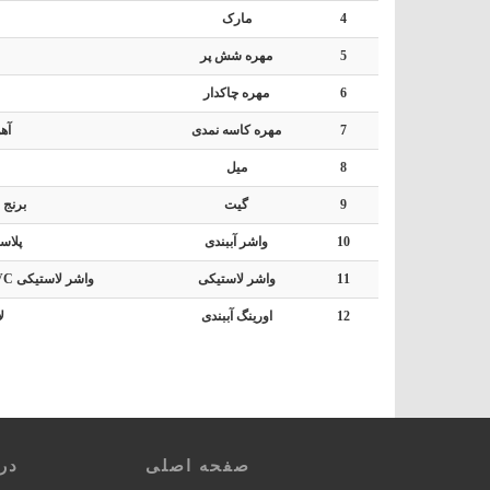
4
مارک
5
مهره شش پر
6
مهره چاکدار
7
مهره کاسه نمدی
آه
8
میل
9
گیت
برنج ف
10
واشر آببندی
پلاس
11
واشر لاستیکی
واشر لاستیکی PVC (در "4 واشر تفلون PTFE)
12
اورینگ آببندی
ل
صفحه اصلی
درب