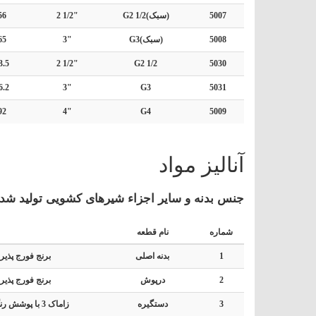
5007
G2 1/2(سبک)
2 1/2"
56
5008
G3(سبک)
3"
65
3.5
2 1/2"
G2 1/2
5030
6.2
3"
G3
5031
92
4"
G4
5009
آنالیز مواد
جنس بدنه و سایر اجزاء شیرهای کشویی تولید شده
شماره
نام قطعه
1
بدنه اصلی
برنج فورج پذیر MS 58 (در "4 ریخته گری
2
درپوش
برنج فورج پذیر MS 58 (در "4 ریخته گری
3
دستگیره
زاماک 3 با پوشش رنگ الکترواستاتیک ("4 آلومینیوم)