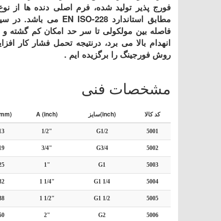
فورج پذیر تولید شده، فرم اصلی دنده ها از ن
مطابق استاندارد N ISO-228
فاصله بین مولکولی تا سر حد امکان کم گشته و م
انهدام بالا می برد، درنتیجه تحمل فشار کار افز
روش فورجینگ را برگزیده ایم .
مشخصات فنی
کد کالا
سایز(inch)
A (inch)
(mm)
13
1/2"
G1/2
5001
19
3/4"
G3/4
5002
25
1"
G1
5003
32
1 1/4"
G1 1/4
5004
38
1 1/2"
G1 1/2
5005
50
2"
G2
5006