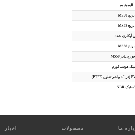
آلومینیوم
برنج MS58
برنج MS58
ن آبکاری شده
برنج MS58
ورج پذیر MS58
تیک هوستافورم
استیک NBR
اره ما
محصولات
اخبار