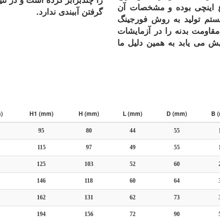
وع اینچی بوده و مشخصات آن
گرفتن آببندی ندارد.
E می باشد. در سیستم تولید به روش فورجینگ
قاومت بدنه را در آزمایشات
ایش می یابد به همین دلیل ما
)
H1 (mm)
H (mm)
L (mm)
D (mm)
B 
95
80
44
55
115
97
49
55
125
103
52
60
146
118
60
64
162
131
62
73
194
156
72
90