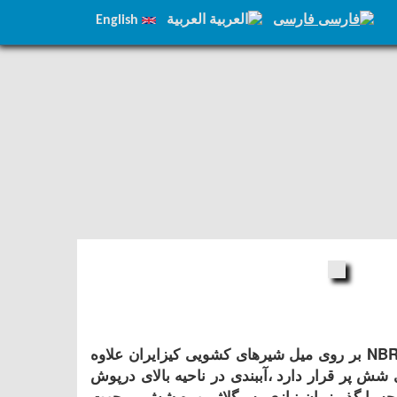
فارسی
العربية
English
تعبیه دو عدد اورینگ از جنس NBR بر روی میل شیرهای کشویی کیزایران علاوه
 شش پر قرار دارد ،آببندی در ناحیه بالای درپوش
یجه با گذر زمان نیازی به رگلاژ مهره شش پر جهت