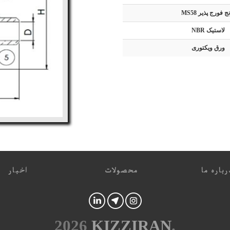
ج فورج پذیر MS58
لاستیک NBR
ورق ویکتوری
باره ما
محصولات
اخبار
2026
KIZZIRAN
.