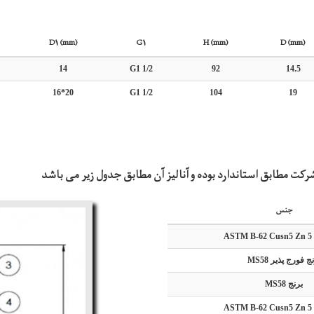
D1 (mm)
G1
H (mm)
D (mm)
14
G1 1/2
92
14.5
16*20
G1 1/2
104
19
کت مطابق استاندارد بوده و آنالیز آن مطابق جدول زیر می باشد
جنس
ج فورج پذیر MS58
برنج MS58