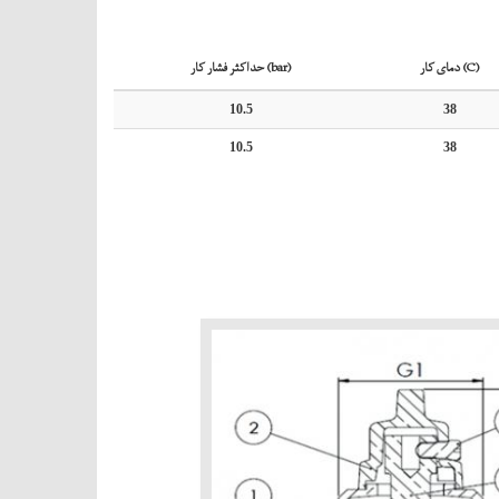
دمای کار (C)
حداکثر فشار کار (bar)
10.5
38
10.5
38