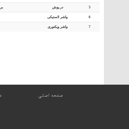
5
در پوش
برن
6
واشر لاستیکی
7
واشر ویکتوری
صفحه اصلی
در